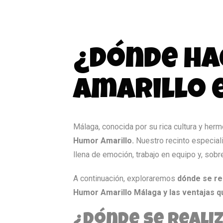
VIERNES, 11 AGOSTO 2023
/
PUBLISHED IN
HUMOR AMARILL
¿Dónde ha
amarillo 
Málaga, conocida por su rica cultura y her
Humor Amarillo.
Nuestro recinto especial
llena de emoción, trabajo en equipo y, sobre
A continuación, exploraremos
dónde se re
Humor Amarillo Málaga y las ventajas q
¿Dónde se realiz