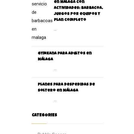
en Málaga con
actividades: barbacoa,
juegos por equipos y
plan completo
...
Gymkana para adultos en
Málaga
...
Planes para despedidas de
soltero en Málaga
...
CATEGORIES