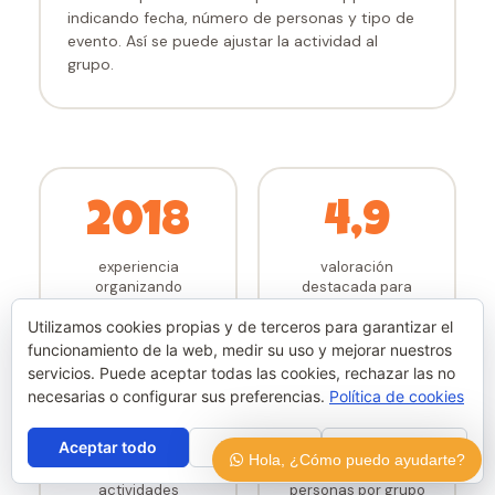
indicando fecha, número de personas y tipo de
evento. Así se puede ajustar la actividad al
grupo.
2018
4,9
experiencia
valoración
organizando
destacada para
actividades y
generar confianza
eventos en Málaga
en nuevos grupos
Utilizamos cookies propias y de terceros para garantizar el
funcionamiento de la web, medir su uso y mejorar nuestros
servicios. Puede aceptar todas las cookies, rechazar las no
necesarias o configurar sus preferencias.
Política de cookies
+6
200+
Aceptar todo
Rechazar
Configurar
Hola, ¿Cómo puedo ayudarte?
actividades
personas por grupo