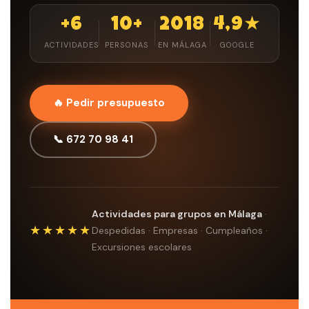
+6
10+
2018
4,9★
ACTIVIDADES
PERSONAS
EN MÁLAGA
GOOGLE
🔥 Pedir presupuesto
📞 672 70 98 41
Actividades para grupos en Málaga
·
★★★★★
Despedidas · Empresas · Cumpleaños ·
Excursiones escolares