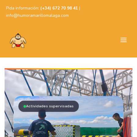
Pida información:
(+34) 672 70 98 41
|
info@humoramarillomalaga.com
Actividades supervisadas