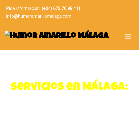
Pida información:
(+34) 672 70 98 41
|
info@humoramarillomalaga.com
Servicios en Málaga:
Paintball
Paintball para niños
Humor amarillo