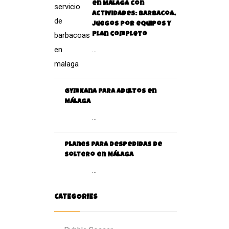
en Málaga con
actividades: barbacoa,
juegos por equipos y
plan completo
...
Gymkana para adultos en
Málaga
...
Planes para despedidas de
soltero en Málaga
...
CATEGORIES